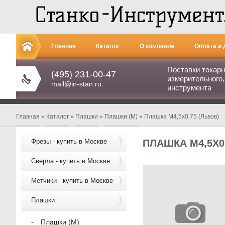
Главная
Каталог
О компании
Оплата и 
Поставки токарн
Контакты
(495) 231-00-47
измерительного,
mail@in-stan.ru
инструмента
Главная
»
Каталог
»
Плашки
»
Плашки (М)
» Плашка М4,5х0,75 (Львов)
Фрезы - купить в Москве
ПЛАШКА М4,5Х0
Сверла - купить в Москве
Метчики - купить в Москве
Плашки
Плашки (М)