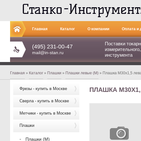
Главная
Каталог
О компании
Оплата и 
Поставки токарн
Контакты
(495) 231-00-47
измерительного,
mail@in-stan.ru
инструмента
Главная
»
Каталог
»
Плашки
»
Плашки левые (М)
» Плашка М30х1,5 лев
Фрезы - купить в Москве
ПЛАШКА М30Х1,
Сверла - купить в Москве
Метчики - купить в Москве
Плашки
Плашки (М)