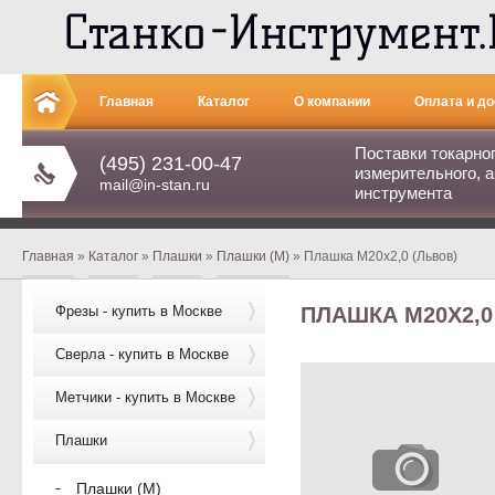
Главная
Каталог
О компании
Оплата и до
Поставки токарно
(495) 231-00-47
измерительного, а
mail@in-stan.ru
инструмента
Главная
»
Каталог
»
Плашки
»
Плашки (М)
» Плашка М20х2,0 (Львов)
Фрезы - купить в Москве
ПЛАШКА М20Х2,0
Сверла - купить в Москве
Метчики - купить в Москве
Плашки
Плашки (М)