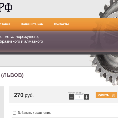
ставка
Напишите нам
Контакты
го, металлорежущего,
бразивного и алмазного
 (ЛЬВОВ)
Количество:
270
руб.
−
+
Добавить к сравнению