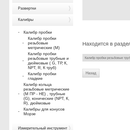
Развертки
Калибры
Калибр пробки
Калибр пробки
резьбовые
Находится в разде
метрические (M)
Калибр пробки
Калибр пробки резьбовые трубн
резьбовые трубные и
дюймовые ( G, ТР, К,
NPT, R, К труб)
Назад
Калибр пробки
гладкие
Калибр кольца
резьбовые метрические
(М ПР - НЕ) , трубные
(G), конические (NPT, К,
R), дюймовые
Калибры для конусов
Морзе
Измерительный инструмент