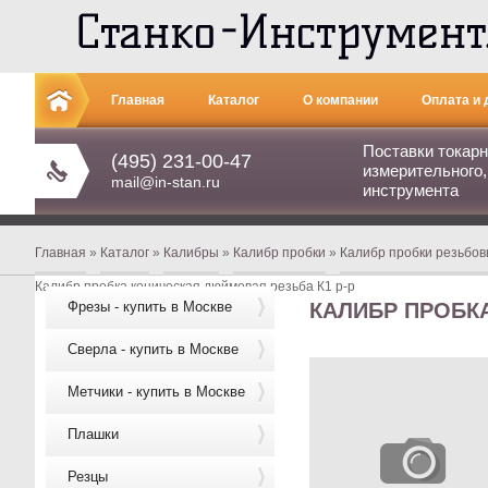
Главная
Каталог
О компании
Оплата и 
Поставки токарн
Контакты
(495) 231-00-47
измерительного,
mail@in-stan.ru
инструмента
Главная
»
Каталог
»
Калибры
»
Калибр пробки
»
Калибр пробки резьбовы
Калибр пробка коническая дюймовая резьба К1 р-р
Фрезы - купить в Москве
КАЛИБР ПРОБК
Сверла - купить в Москве
Метчики - купить в Москве
Плашки
Резцы