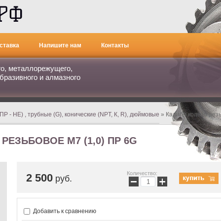
ставка
Напишите нам
Контакты
го, металлорежущего,
бразивного и алмазного
 - НЕ) , трубные (G), конические (NPT, К, R), дюймовые
» Калибр кольцо резь
РЕЗЬБОВОЕ М7 (1,0) ПР 6G
Количество:
2 500
руб.
−
+
Добавить к сравнению