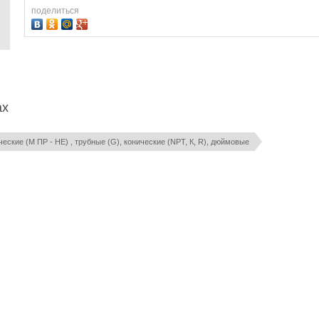
поделиться
ах
еские (М ПР - НЕ) , трубные (G), конические (NPT, К, R), дюймовые