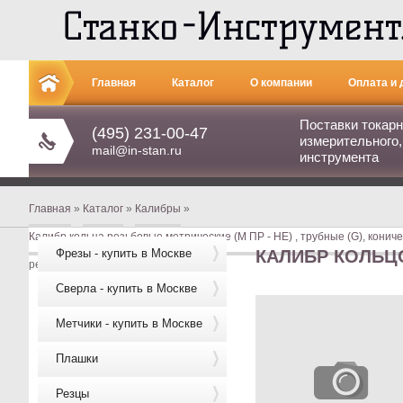
Главная
Каталог
О компании
Оплата и 
Поставки токарн
Контакты
(495) 231-00-47
измерительного,
mail@in-stan.ru
инструмента
Главная
»
Каталог
»
Калибры
»
Калибр кольца резьбовые метрические (М ПР - НЕ) , трубные (G), кониче
Фрезы - купить в Москве
КАЛИБР КОЛЬЦО
резьбовое М6 (1,0) НЕ 6g
Сверла - купить в Москве
Метчики - купить в Москве
Плашки
Резцы