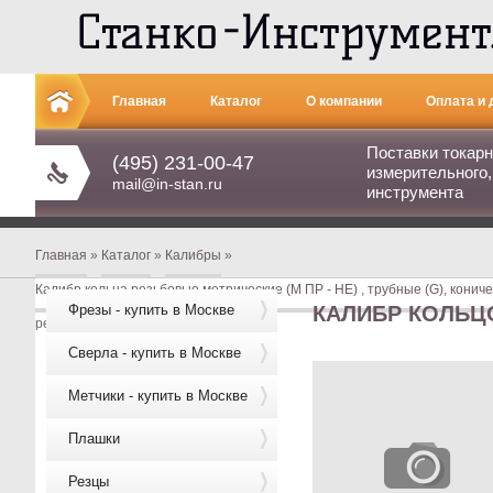
Главная
Каталог
О компании
Оплата и 
Поставки токарн
Контакты
(495) 231-00-47
измерительного,
mail@in-stan.ru
инструмента
Главная
»
Каталог
»
Калибры
»
Калибр кольца резьбовые метрические (М ПР - НЕ) , трубные (G), кониче
Фрезы - купить в Москве
КАЛИБР КОЛЬЦО
резьбовое М24 (3,0) НЕ
Сверла - купить в Москве
Метчики - купить в Москве
Плашки
Резцы