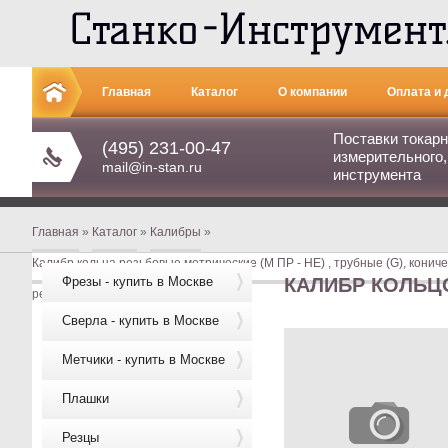
Главная
Каталог
О компании
Оплата и 
Поставки токарн
Контакты
(495) 231-00-47
измерительного,
mail@in-stan.ru
инструмента
Главная
»
Каталог
»
Калибры
»
Калибр кольца резьбовые метрические (М ПР - НЕ) , трубные (G), кониче
Фрезы - купить в Москве
КАЛИБР КОЛЬЦО
резьбовое М20 х1,5 НЕ кл3 (8g)
Сверла - купить в Москве
Метчики - купить в Москве
Плашки
Резцы