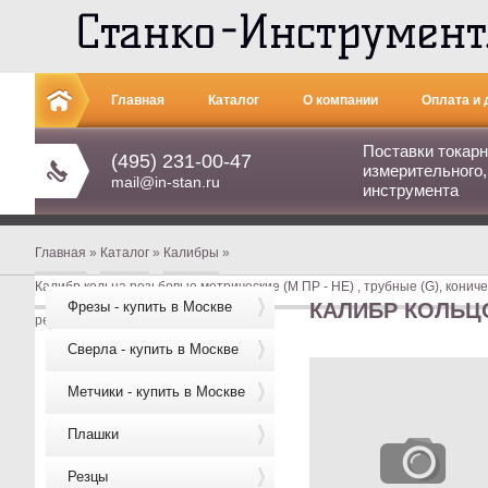
Главная
Каталог
О компании
Оплата и 
Поставки токарн
Контакты
(495) 231-00-47
измерительного,
mail@in-stan.ru
инструмента
Главная
»
Каталог
»
Калибры
»
Калибр кольца резьбовые метрические (М ПР - НЕ) , трубные (G), кониче
Фрезы - купить в Москве
КАЛИБР КОЛЬЦО
резьбовое М20 х1,0 НЕ 8g
Сверла - купить в Москве
Метчики - купить в Москве
Плашки
Резцы