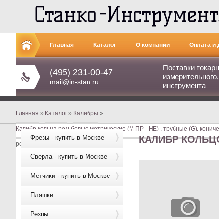
Главная
Каталог
О компании
Оплата и 
Поставки токарн
Контакты
(495) 231-00-47
измерительного,
mail@in-stan.ru
инструмента
Главная
»
Каталог
»
Калибры
»
Калибр кольца резьбовые метрические (М ПР - НЕ) , трубные (G), кониче
Фрезы - купить в Москве
КАЛИБР КОЛЬЦО
резьбовое М20 х1,0 НЕ 6h
Сверла - купить в Москве
Метчики - купить в Москве
Плашки
Резцы