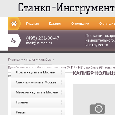
Главная
Каталог
О компании
Оплата и 
Поставки токарн
Контакты
(495) 231-00-47
измерительного,
mail@in-stan.ru
инструмента
Главная
»
Каталог
»
Калибры
»
Калибр кольца резьбовые метрические (М ПР - НЕ) , трубные (G), кониче
Фрезы - купить в Москве
КАЛИБР КОЛЬЦО
резьбовое М18 х2,0 ПР 6g
Сверла - купить в Москве
Метчики - купить в Москве
Плашки
Резцы