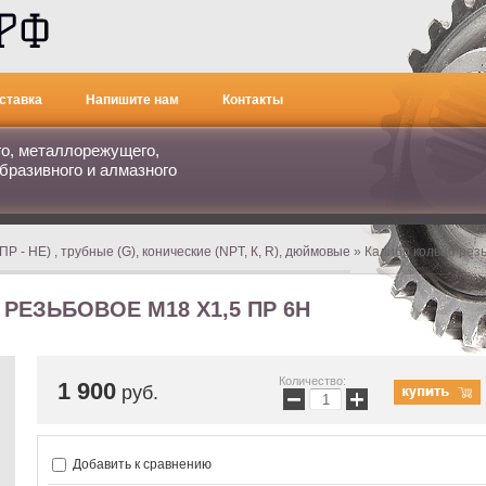
ставка
Напишите нам
Контакты
го, металлорежущего,
бразивного и алмазного
 - НЕ) , трубные (G), конические (NPT, К, R), дюймовые
» Калибр кольцо резь
РЕЗЬБОВОЕ М18 Х1,5 ПР 6H
Количество:
1 900
руб.
−
+
Добавить к сравнению