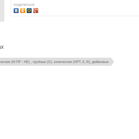
поделиться
ах
еские (М ПР - НЕ) , трубные (G), конические (NPT, К, R), дюймовые