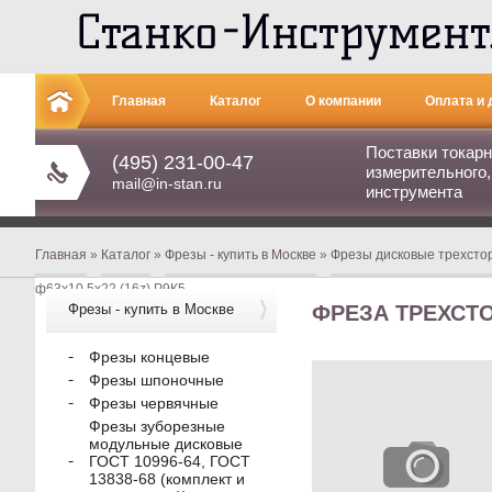
Главная
Каталог
О компании
Оплата и 
Поставки токарн
Контакты
(495) 231-00-47
измерительного,
mail@in-stan.ru
инструмента
Главная
»
Каталог
»
Фрезы - купить в Москве
»
Фрезы дисковые трехсто
ф63х10,5х22 (16z) Р9К5
Фрезы - купить в Москве
ФРЕЗА ТРЕХСТО
Фрезы концевые
Фрезы шпоночные
Фрезы червячные
Фрезы зуборезные
модульные дисковые
ГОСТ 10996-64, ГОСТ
13838-68 (комплект и