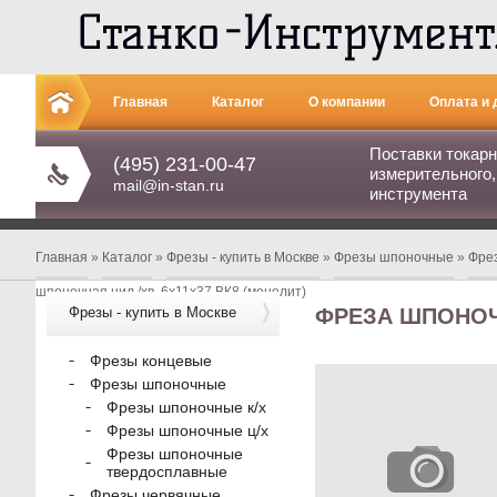
Главная
Каталог
О компании
Оплата и 
Поставки токарн
Контакты
(495) 231-00-47
измерительного,
mail@in-stan.ru
инструмента
Главная
»
Каталог
»
Фрезы - купить в Москве
»
Фрезы шпоночные
»
Фре
шпоночная цил./хв. 6х11х37 ВК8 (монолит)
Фрезы - купить в Москве
ФРЕЗА ШПОНОЧН
Фрезы концевые
Фрезы шпоночные
Фрезы шпоночные к/х
Фрезы шпоночные ц/х
Фрезы шпоночные
твердосплавные
Фрезы червячные