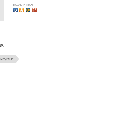
поделиться
ах
выпуклые