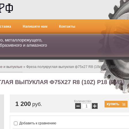
ставка
Напишите нам
Контакты
го, металлорежущего,
бразивного и алмазного
ые и выпуклые
» Фреза полукруглая выпуклая ф75х27 R8 (10z) Р18 (ВИЗ)
АЯ ВЫПУКЛАЯ Ф75Х27 R8 (10Z) Р18 (ВИЗ)
Количество:
1 200
руб.
−
+
Добавить к сравнению