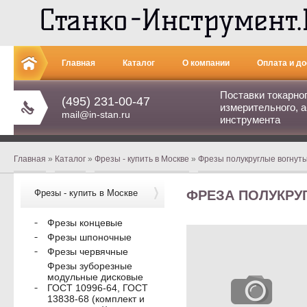
Главная
Каталог
О компании
Оплата и до
Поставки токарно
(495) 231-00-47
измерительного, а
mail@in-stan.ru
инструмента
Главная
»
Каталог
»
Фрезы - купить в Москве
»
Фрезы полукруглые вогнут
Фрезы - купить в Москве
ФРЕЗА ПОЛУКРУГЛ
Фрезы концевые
Фрезы шпоночные
Фрезы червячные
Фрезы зуборезные
модульные дисковые
ГОСТ 10996-64, ГОСТ
13838-68 (комплект и