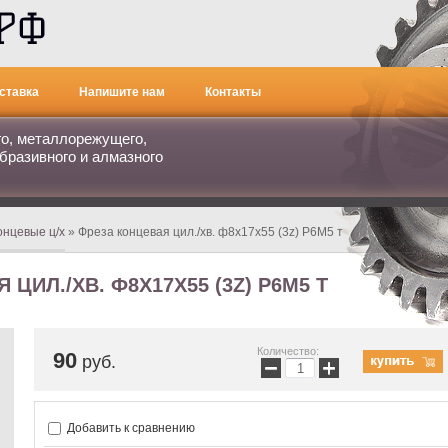
ставка
Напишите нам
Контакты
го, металлорежущего,
бразивного и алмазного
онцевые ц/х
» Фреза концевая цил./хв. ф8х17х55 (3z) Р6М5 т
ЦИЛ./ХВ. Ф8Х17Х55 (3Z) Р6М5 Т
Количество:
90
руб.
−
+
Добавить к сравнению