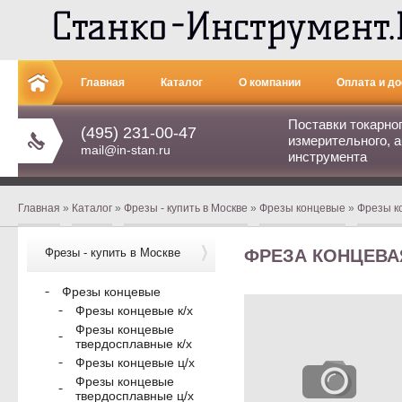
Главная
Каталог
О компании
Оплата и до
Поставки токарно
(495) 231-00-47
измерительного, а
mail@in-stan.ru
инструмента
Главная
»
Каталог
»
Фрезы - купить в Москве
»
Фрезы концевые
»
Фрезы к
Фрезы - купить в Москве
ФРЕЗА КОНЦЕВАЯ 
Фрезы концевые
Фрезы концевые к/х
Фрезы концевые
твердосплавные к/х
Фрезы концевые ц/х
Фрезы концевые
твердосплавные ц/х