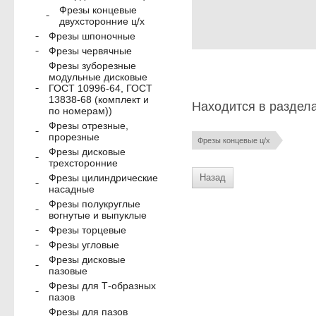
Фрезы концевые
двухсторонние ц/х
Фрезы шпоночные
Фрезы червячные
Фрезы зуборезные
модульные дисковые
ГОСТ 10996-64, ГОСТ
13838-68 (комплект и
Находится в раздел
по номерам))
Фрезы отрезные,
прорезные
Фрезы концевые ц/х
Фрезы дисковые
трехсторонние
Назад
Фрезы цилиндрические
насадные
Фрезы полукруглые
вогнутые и выпуклые
Фрезы торцевые
Фрезы угловые
Фрезы дисковые
пазовые
Фрезы для Т-образных
пазов
Фрезы для пазов