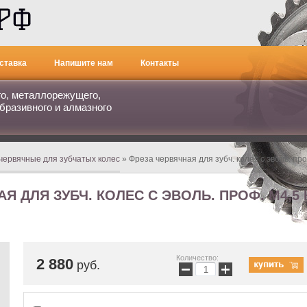
ставка
Напишите нам
Контакты
го, металлорежущего,
бразивного и алмазного
червячные для зубчатых колес
» Фреза червячная для зубч. колес с эволь. п
 ДЛЯ ЗУБЧ. КОЛЕС С ЭВОЛЬ. ПРОФ. М4,5 К
Количество:
2 880
руб.
−
+