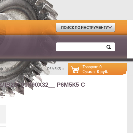
ПОИСК ПО ИНСТРУМЕНТУ
Товаров:
0
роф. М4,5 клВ20* 90х90х32__ Р6М5К5 с
Cумма:
0 руб.
ЛВ20* 90Х90Х32__ Р6М5К5 С