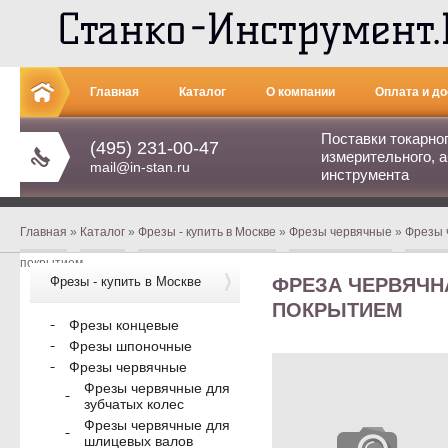
Главная
Каталог
О компании
Оплата и до
Поставки токарно
(495) 231-00-47
измерительного, а
mail@in-stan.ru
инструмента
Главная
»
Каталог
»
Фрезы - купить в Москве
»
Фрезы червячные
»
Фрезы 
покрытием
Фрезы - купить в Москве
ФРЕЗА ЧЕРВЯЧНАЯ
ПОКРЫТИЕМ
Фрезы концевые
Фрезы шпоночные
Фрезы червячные
Фрезы червячные для
зубчатых колес
Фрезы червячные для
шлицевых валов