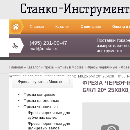
Главная
Каталог
О компании
Оплата и 
Поставки токарн
Контакты
(495) 231-00-47
измерительного,
mail@in-stan.ru
инструмента
Главная
»
Каталог
»
Фрезы - купить в Москве
»
Фрезы червячные
»
Фрез
червячная для зубч. колес с эволь. проф. М0,25 б/кл 20* 25х8х8__0*36' 
Фрезы - купить в Москве
ФРЕЗА ЧЕРВЯЧН
Б/КЛ 20* 25Х8Х8
Фрезы концевые
Фрезы шпоночные
Фрезы червячные
Фрезы червячные для
зубчатых колес
Фрезы червячные для
шлицевых валов