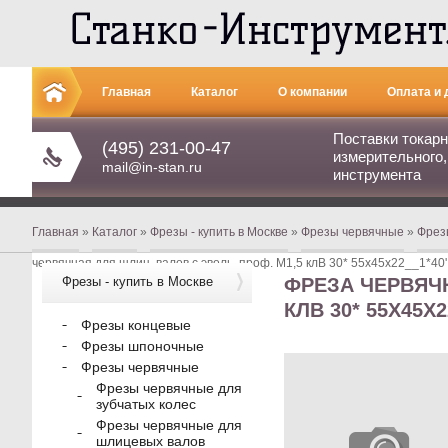
Главная
Каталог
О компании
Оплата и 
Поставки токарн
Контакты
(495) 231-00-47
измерительного,
mail@in-stan.ru
инструмента
Главная
»
Каталог
»
Фрезы - купить в Москве
»
Фрезы червячные
»
Фрез
червячная для шлиц. валов с эволь. проф. М1,5 клВ 30* 55х45х22__1*40'
Фрезы - купить в Москве
ФРЕЗА ЧЕРВЯЧН
КЛВ 30* 55Х45Х2
Фрезы концевые
Фрезы шпоночные
Фрезы червячные
Фрезы червячные для
зубчатых колес
Фрезы червячные для
шлицевых валов